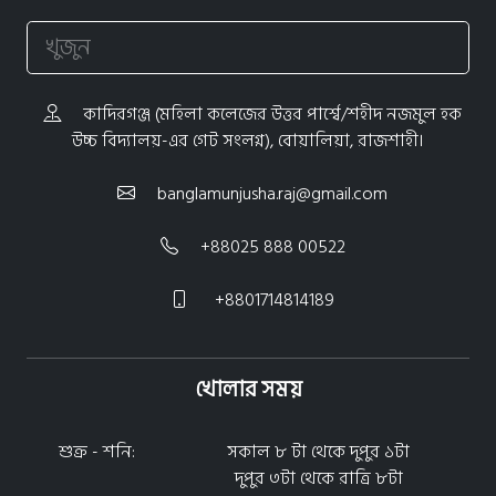
কাদিরগঞ্জ (মহিলা কলেজের উত্তর পার্শ্বে/শহীদ নজমুল হক
উচ্চ বিদ্যালয়-এর গেট সংলগ্ন), বোয়ালিয়া, রাজশাহী।
banglamunjusha.raj@gmail.com
+88025 888 00522
+8801714814189
খোলার সময়
শুক্র - শনি:
সকাল ৮ টা থেকে দুপুর ১টা
দুপুর ৩টা থেকে রাত্রি ৮টা