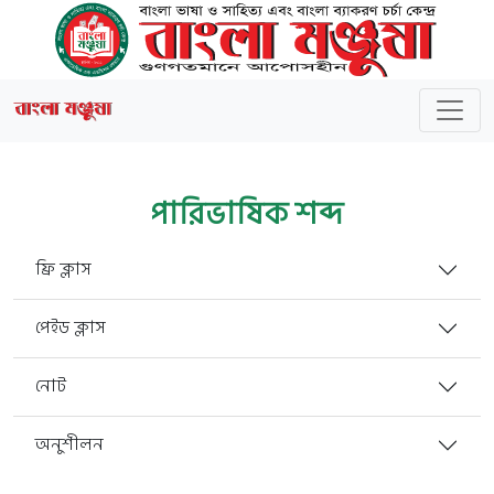
পারিভাষিক শব্দ
ফ্রি ক্লাস
পেইড ক্লাস
নোট
অনুশীলন