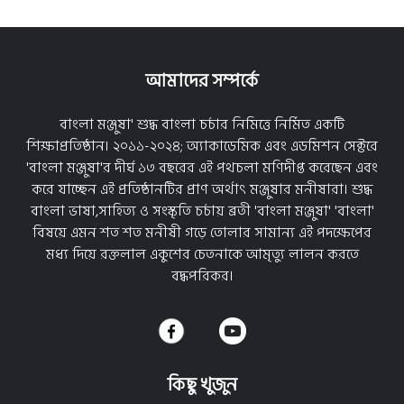
আমাদের সম্পর্কে
বাংলা মঞ্জুষা' শুদ্ধ বাংলা চর্চার নিমিত্তে নির্মিত একটি
শিক্ষাপ্রতিষ্ঠান। ২০১১-২০২৪; অ্যাকাডেমিক এবং এডমিশন সেক্টরে
'বাংলা মঞ্জুষা'র দীর্ঘ ১৩ বছরের এই পথচলা মণিদীপ্ত করেছেন এবং
করে যাচ্ছেন এই প্রতিষ্ঠানটির প্রাণ অর্থাৎ মঞ্জুষার মনীষারা। শুদ্ধ
বাংলা ভাষা,সাহিত্য ও সংস্কৃতি চর্চায় ব্রতী 'বাংলা মঞ্জুষা' 'বাংলা'
বিষয়ে এমন শত শত মনীষী গড়ে তোলার সামান্য এই পদক্ষেপের
মধ্য দিয়ে রক্তলাল একুশের চেতনাকে আমৃত্যু লালন করতে
বদ্ধপরিকর।
কিছু খুজুন