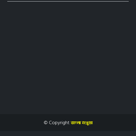
© Copyright
evsjv gÄylv